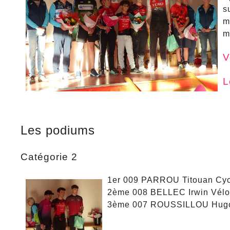
s
m
m
V
L
Les podiums
Catégorie 2
1er 009 PARROU Titouan Cy
2ème 008 BELLEC Irwin Vélo
3ème 007 ROUSSILLOU Hugo