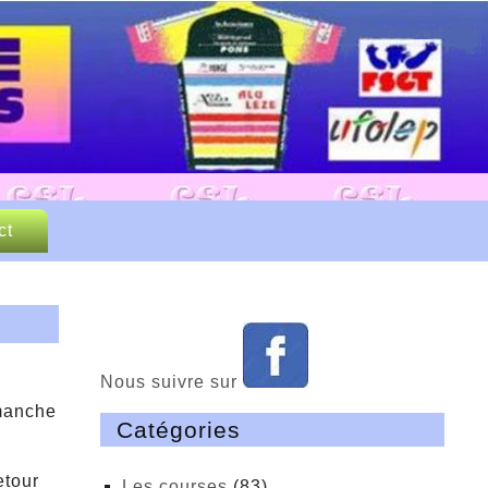
 Loisirs
P et FSGT
ct
Nous suivre sur
imanche
Catégories
etour
Les courses
(83)