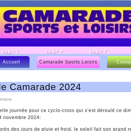
e Sports et
lo en Ariège pour compétition UFOLE
Accueil
Camarade Sports Loisirs
Conta
Le CSL
 de Camarade 2024
Nos sponsors
Articles de presse
ntaire
elle journée pour ce cyclo-cross qui s'est déroulé ce d
4 novembre 2024:
près des jours de pluie et froid, le soleil fait son grand r