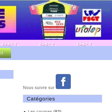
 Loisirs
P et FSGT
ct
Nous suivre sur
Catégories
Les courses
(83)