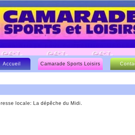
e Sports et
lo en Ariège pour compétition UFOLE
Accueil
Camarade Sports Loisirs
Conta
Le CSL
Nos sponsors
Articles de presse
 presse locale: La dépêche du Midi.