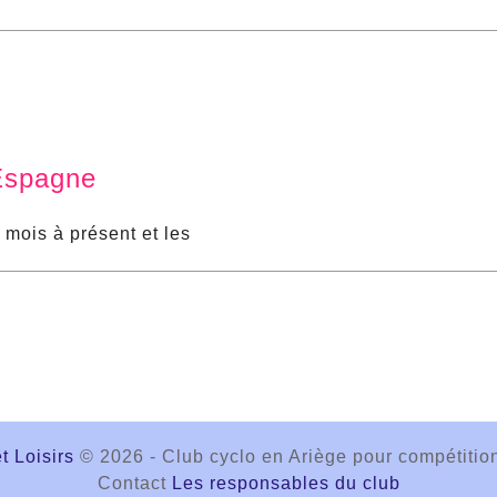
 Espagne
 mois à présent et les
 Loisirs
© 2026 - Club cyclo en Ariège pour compétit
Contact
Les responsables du club