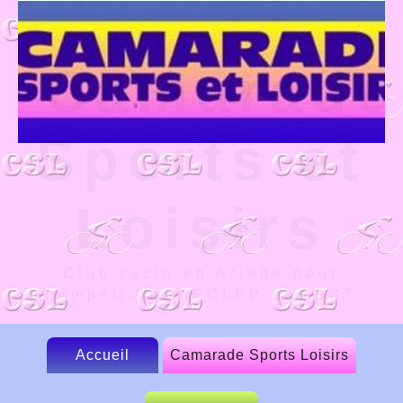
Camarade
Sports et
Loisirs
Club cyclo en Ariège pour
compétition UFOLEP et FSGT
Accueil
Camarade Sports Loisirs
Le CSL