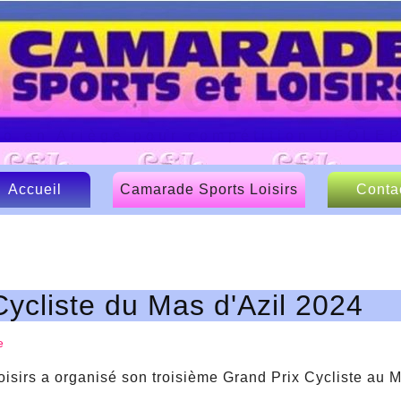
e Sports et
lo en Ariège pour compétition UFOLE
Accueil
Camarade Sports Loisirs
Conta
Le CSL
Nos sponsors
Cycliste du Mas d'Azil 2024
Articles de presse
e
sirs a organisé son troisième Grand Prix Cycliste au 