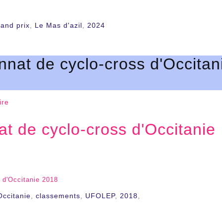
and prix
,
Le Mas d'azil
,
2024
nat de cyclo-cross d'Occitan
ire
 de cyclo-cross d'Occitanie
 d'Occitanie 2018
ccitanie
,
classements
,
UFOLEP
,
2018
,