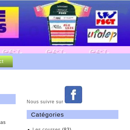
 Loisirs
P et FSGT
ct
Nous suivre sur
Catégories
Mas
Les courses
(83)