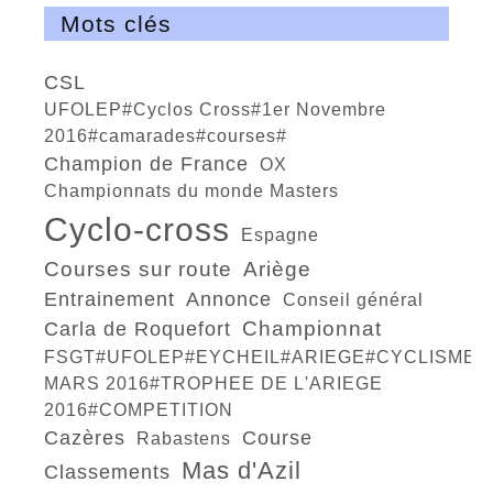
Mots clés
CSL
UFOLEP#Cyclos Cross#1er Novembre
2016#camarades#courses#
champion de France
OX
championnats du monde Masters
cyclo-cross
Espagne
courses sur route
Ariège
entrainement
Annonce
conseil général
championnat
Carla de Roquefort
FSGT#UFOLEP#EYCHEIL#ARIEGE#CYCLISME#6
MARS 2016#TROPHEE DE L'ARIEGE
2016#COMPETITION
Cazères
course
Rabastens
Mas d'Azil
classements