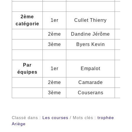
2ème
1er
Cullet Thierry
Pla
catégorie
2ème
Dandine Jérôme
Ca
3ème
Byers Kevin
Ca
Par
1er
Empalot
équipes
2ème
Camarade
3ème
Couserans
Classé dans :
Les courses
/ Mots clés :
trophée
Ariège