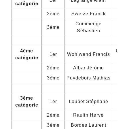
1er
Lagrange Alain
Ca
catégorie
2ème
Sweize Franck
Em
Commenge
3ème
Ca
Sébastien
4ème
Union
1er
Wohlwend Francis
catégorie
2ème
Albar Jérôme
Em
3ème
Puydebois Mathias
Cou
3ème
1er
Loubet Stéphane
Cou
catégorie
2ème
Raulin Hervé
Em
3ème
Bordes Laurent
C