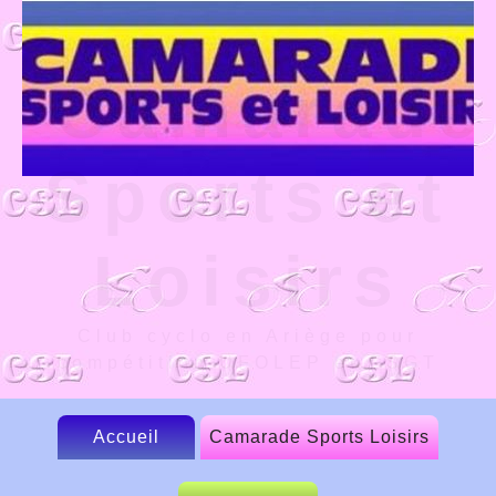
Camarade
Sports et
Loisirs
Club cyclo en Ariège pour
compétition UFOLEP et FSGT
Accueil
Camarade Sports Loisirs
Le CSL