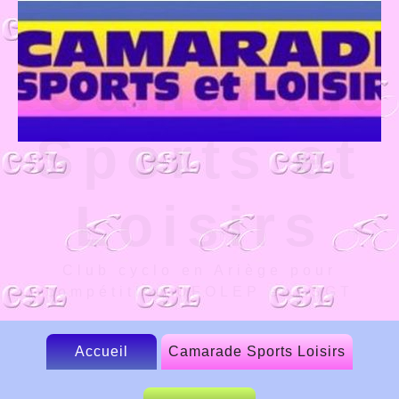
Camarade
Sports et
Loisirs
Club cyclo en Ariège pour
compétition UFOLEP et FSGT
Accueil
Camarade Sports Loisirs
Le CSL