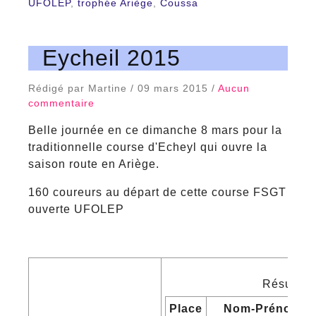
UFOLEP
,
trophée Ariège
,
Coussa
Eycheil 2015
Rédigé par Martine / 09 mars 2015 /
Aucun
commentaire
Belle journée en ce dimanche 8 mars pour la
traditionnelle course d'Echeyl qui ouvre la
saison route en Ariège.
160 coureurs au départ de cette course FSGT
ouverte UFOLEP
Résultats
Place
Nom-Prénom