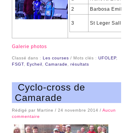
2
Barbosa Emilie
3
St Leger Sally
Galerie photos
Classé dans :
Les courses
/ Mots clés :
UFOLEP
,
FSGT
,
Eycheil
,
Camarade
,
résultats
Cyclo-cross de
Camarade
Rédigé par Martine / 24 novembre 2014 /
Aucun
commentaire