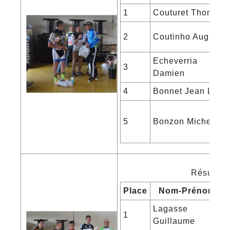
1
Couturet Thomas
2
Coutinho Auguste
Echeverria
3
Damien
4
Bonnet Jean Luc
5
Bonzon Michel
Résultats
Place
Nom-Prénom
Lagasse
1
Guillaume