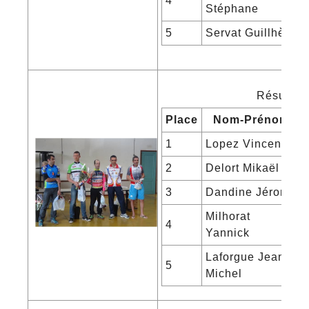
4
Stéphane
5
Servat Guillhème
Résultats
Place
Nom-Prénom
1
Lopez Vincent
2
Delort Mikaël
3
Dandine Jérome
Milhorat
4
Yannick
Laforgue Jean-
5
Michel