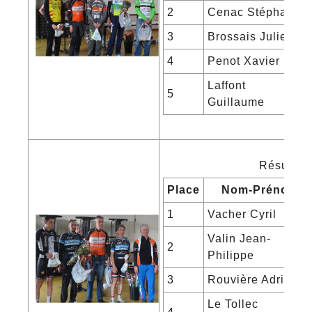
2
Cenac Stéphan
3
Brossais Julien
4
Penot Xavier
Laffont
5
Guillaume
Résultats
Place
Nom-Prénom
1
Vacher Cyril
Valin Jean-
2
Philippe
3
Rouvière Adrien
Le Tollec