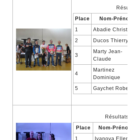
Résultats
Place
Nom-Prénom
1
Abadie Christian
2
Ducos Thierry
Marty Jean-
3
Claude
Martinez
4
Dominique
5
Gaychet Robert
Résultats des
Place
Nom-Prénom
1
Ivanova Ellena