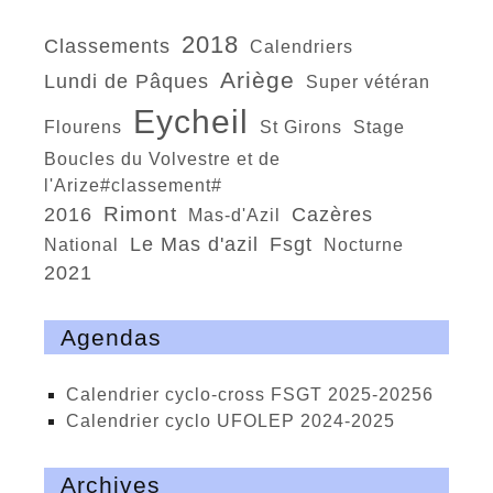
2018
classements
calendriers
Ariège
Lundi de Pâques
super vétéran
Eycheil
Flourens
St Girons
Stage
Boucles du Volvestre et de
l'Arize#classement#
Rimont
2016
Cazères
Mas-d'Azil
Le Mas d'azil
fsgt
national
nocturne
2021
Agendas
calendrier cyclo-cross FSGT 2025-20256
calendrier cyclo UFOLEP 2024-2025
Archives