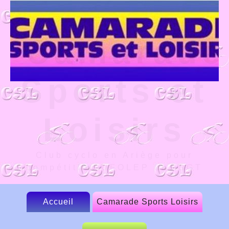
Camarade
Sports et
Loisirs
Club cyclo en Ariège pour
compétition UFOLEP et FSGT
Accueil
Camarade Sports Loisirs
Le CSL