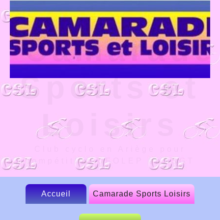
Camarade
Sports et
Loisirs
Club cyclo en Ariège pour
compétition UFOLEP et FSGT
Accueil
Camarade Sports Loisirs
Le CSL