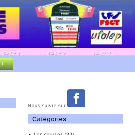
 Loisirs
P et FSGT
ct
Nous suivre sur
Catégories
Les courses
(83)