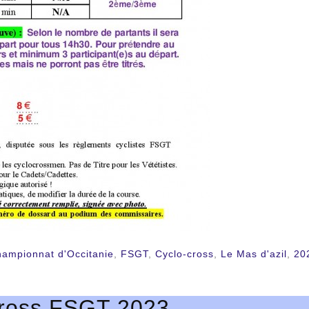
hampionnat d'Occitanie
,
FSGT
,
Cyclo-cross
,
Le Mas d'azil
,
20
cross FSGT 2023