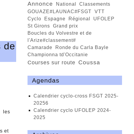
annonce
national
classements
GOUAZE#LAUNAC#FSGT
VTT
cyclo
Espagne
régional
UFOLEP
St Girons
Grand prix
Boucles du Volvestre et de
l'Arize#classement#
s de
Camarade
ronde du Carla Bayle
championna td'Occitanie
Coussa
courses sur route
Agendas
calendrier cyclo-cross FSGT 2025-
20256
calendrier cyclo UFOLEP 2024-
e les
2025
s et