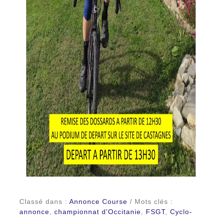
Classé dans :
Annonce Course
/ Mots clés :
annonce
,
championnat d'Occitanie
,
FSGT
,
Cyclo-