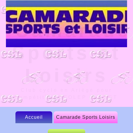
Camarade
Sports et
Loisirs
Club cyclo en Ariège pour
compétition UFOLEP et FSGT
Accueil
Camarade Sports Loisirs
Le CSL