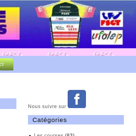
 Loisirs
P et FSGT
ct
Nous suivre sur
Catégories
Les courses
(83)