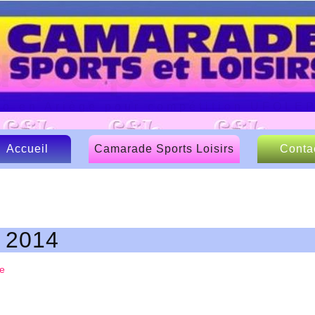
e Sports et
lo en Ariège pour compétition UFOLE
Accueil
Camarade Sports Loisirs
Conta
Le CSL
Nos sponsors
s 2014
Articles de presse
e