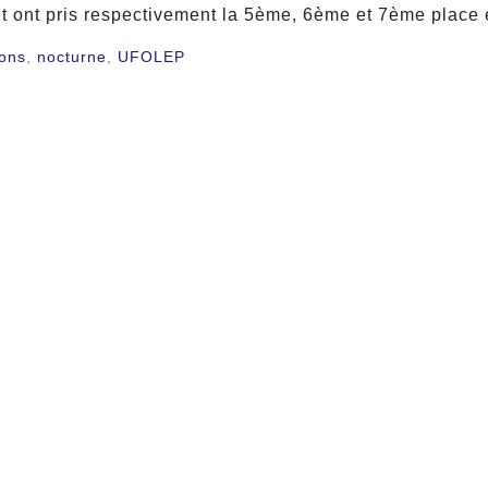
et ont pris respectivement la 5ème, 6ème et 7ème place 
rons
,
nocturne
,
UFOLEP