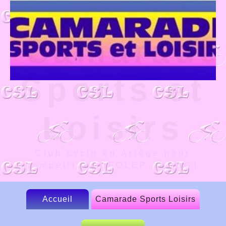
Camarade
Sports et
Loisirs
Club cyclo en Ariège pour
compétition UFOLEP et FSGT
Accueil
Camarade Sports Loisirs
Le CSL