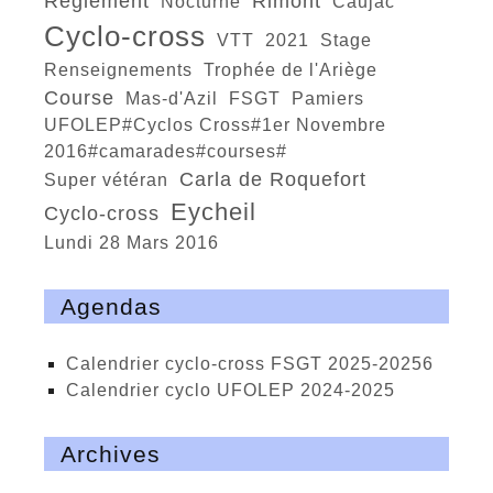
règlement
Rimont
nocturne
Caujac
cyclo-cross
VTT
2021
stage
renseignements
trophée de l'Ariège
course
Mas-d'Azil
FSGT
Pamiers
UFOLEP#Cyclos Cross#1er Novembre
2016#camarades#courses#
Carla de Roquefort
super vétéran
Eycheil
Cyclo-cross
Lundi 28 Mars 2016
Agendas
calendrier cyclo-cross FSGT 2025-20256
calendrier cyclo UFOLEP 2024-2025
Archives