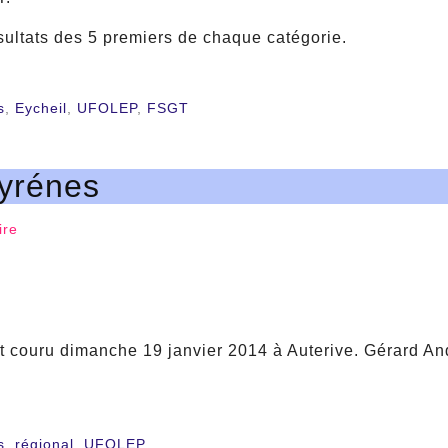
sultats des 5 premiers de chaque catégorie.
s
,
Eycheil
,
UFOLEP
,
FSGT
yrénes
ire
t couru dimanche 19 janvier 2014 à Auterive. Gérard An
s
,
régional
,
UFOLEP