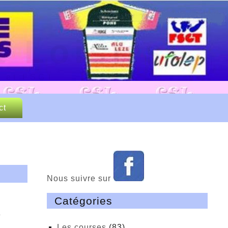
 Loisirs
P et FSGT
ct
Nous suivre sur
Catégories
e
Les courses
(83)