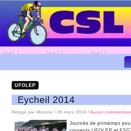
Camarad
Club cyc
UFOLEP
Eycheil 2014
Rédigé par Martine / 09 mars 2014 /
Aucun commentair
Journée de printemps pour 
coureurs UFOLEP et FSG