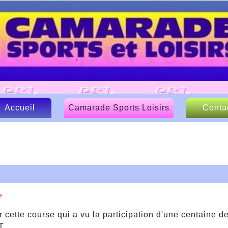
e Sports et
lo en Ariège pour compétition UFOLE
Accueil
Camarade Sports Loisirs
Conta
Le CSL
Nos sponsors
Articles de presse
e
cette course qui a vu la participation d'une centaine d
T.