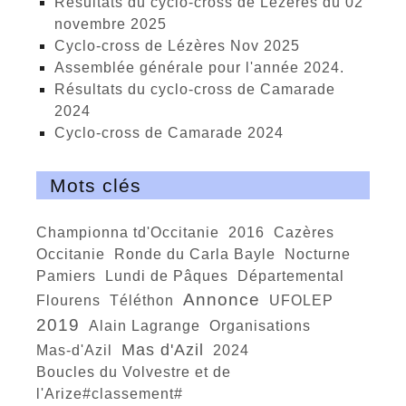
Résultats du cyclo-cross de Lézères du 02
novembre 2025
cyclo-cross de Lézères Nov 2025
Assemblée générale pour l'année 2024.
Résultats du cyclo-cross de Camarade
2024
Cyclo-cross de Camarade 2024
Mots clés
championna td'Occitanie
2016
Cazères
Occitanie
ronde du Carla Bayle
nocturne
Pamiers
Lundi de Pâques
départemental
annonce
Flourens
téléthon
UFOLEP
2019
Alain Lagrange
organisations
Mas d'Azil
Mas-d'Azil
2024
Boucles du Volvestre et de
l'Arize#classement#