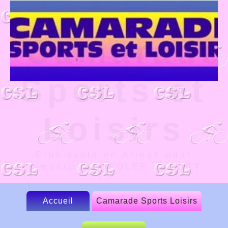
Camarade
Sports et
Loisirs
Club cyclo en Ariège pour
compétition UFOLEP et FSGT
Accueil
Camarade Sports Loisirs
Le CSL