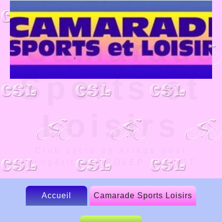
Camarade
Sports et
Loisirs
Club cyclo en Ariège pour
compétition UFOLEP et FSGT
Accueil
Camarade Sports Loisirs
Le CSL